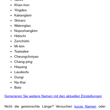
Khan-hon
Yingdeo
Kakanglam
Shiraro
Watonglao
Nopozhangkim
Hidochi
Zenchishi
Mi-kim
Tsaisalee
Cheungchoiyao
Chang-ping
Hiayang
Laudeofu
Guogi
Na-thai
Boto
Generieren Sie weitere Namen mit den aktuellen Einstellungen
Nicht die gewünschte Länge? Versuchen
kurze Namen
oder