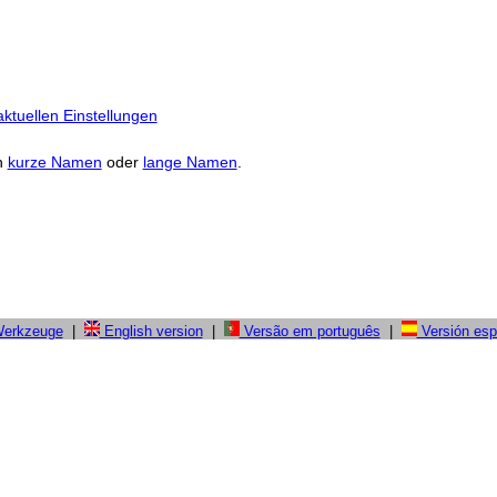
ktuellen Einstellungen
n
kurze Namen
oder
lange Namen
.
Werkzeuge
|
English version
|
Versão em português
|
Versión esp