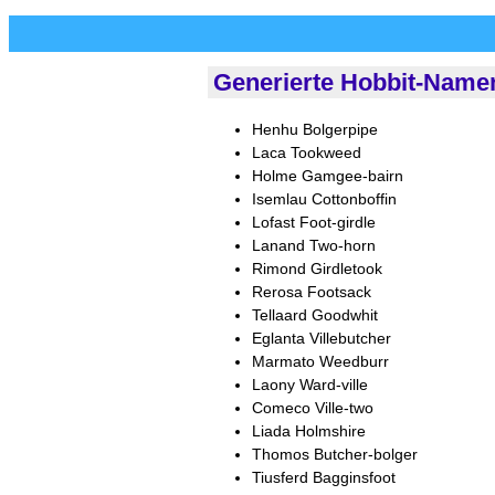
Generierte Hobbit-Name
Henhu Bolgerpipe
Laca Tookweed
Holme Gamgee-bairn
Isemlau Cottonboffin
Lofast Foot-girdle
Lanand Two-horn
Rimond Girdletook
Rerosa Footsack
Tellaard Goodwhit
Eglanta Villebutcher
Marmato Weedburr
Laony Ward-ville
Comeco Ville-two
Liada Holmshire
Thomos Butcher-bolger
Tiusferd Bagginsfoot