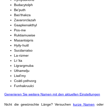
Budacytolph
Be'puth
Bas'thakza
Zavarorclazah
Gaapkenakthyl
Pos-me
Ruktiamuwise
Masantsipris
Hyily-huitl
Sucdarratso
La-rizmer
Li-'ita
Ligrargmuba
Uthamelju
Liwil'my
Coātl-ysthvorg
Funhakruulci
Generieren Sie weitere Namen mit den aktuellen Einstellungen
Nicht die gewünschte Länge? Versuchen
kurze Namen
oder