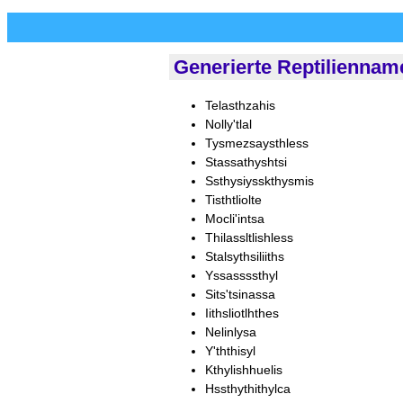
Generierte Reptiliennam
Telasthzahis
Nolly'tlal
Tysmezsaysthless
Stassathyshtsi
Ssthysiysskthysmis
Tisthtliolte
Mocli'intsa
Thilassltlishless
Stalsythsiliiths
Yssassssthyl
Sits'tsinassa
Iithsliotlhthes
Nelinlysa
Y'ththisyl
Kthylishhuelis
Hssthythithylca