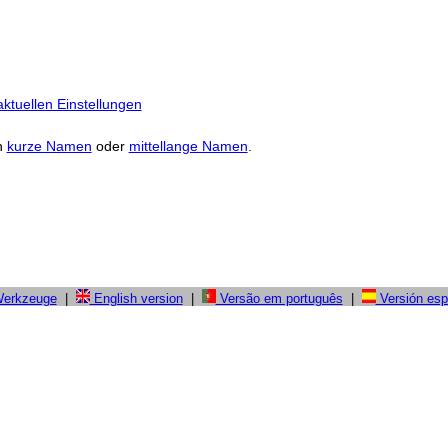
ktuellen Einstellungen
n
kurze Namen
oder
mittellange Namen
.
Werkzeuge
|
English version
|
Versão em português
|
Versión esp