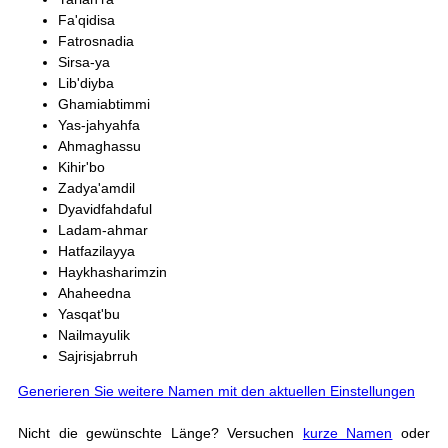
Fa'qidisa
Fatrosnadia
Sirsa-ya
Lib'diyba
Ghamiabtimmi
Yas-jahyahfa
Ahmaghassu
Kihir'bo
Zadya'amdil
Dyavidfahdaful
Ladam-ahmar
Hatfazilayya
Haykhasharimzin
Ahaheedna
Yasqat'bu
Nailmayulik
Sajrisjabrruh
Generieren Sie weitere Namen mit den aktuellen Einstellungen
Nicht die gewünschte Länge? Versuchen
kurze Namen
oder