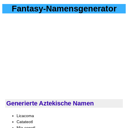
Fantasy-Namensgenerator
Generierte Aztekische Namen
Licacoma
Catateotl
Miz-conetl