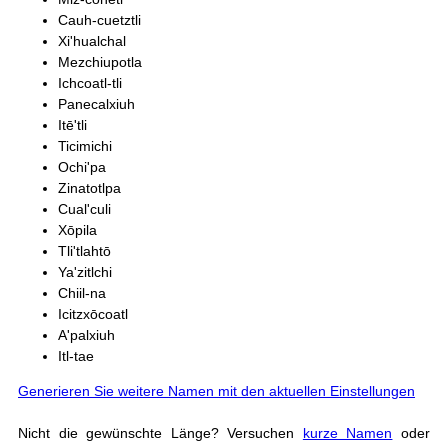
Cauh-cuetztli
Xi'hualchal
Mezchiupotla
Ichcoatl-tli
Panecalxiuh
Itē'tli
Ticimichi
Ochi'pa
Zinatotlpa
Cual'culi
Xōpila
Tli'tlahtō
Ya'zitlchi
Chiil-na
Icitzxōcoatl
A'palxiuh
Itl-tae
Generieren Sie weitere Namen mit den aktuellen Einstellungen
Nicht die gewünschte Länge? Versuchen
kurze Namen
oder