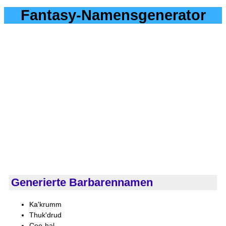
Fantasy-Namensgenerator
Generierte Barbarennamen
Ka'krumm
Thuk'drud
Ceo-hal