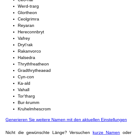
Werd-trarg
Glortheon
Ceolgrimra
Reyaran
Hereconnbryt
Vafrey
Dryt'rak
Rakanvorco
Halsedra
Thrythfreatheon
Gradthrytheaead
Cyn-con
Ka-ald
Vahall
Tor'tharg
Bur-krumm
Kruhelmhescrom
Generieren Sie weitere Namen mit den aktuellen Einstellungen
Nicht die gewünschte Länge? Versuchen
kurze Namen
oder