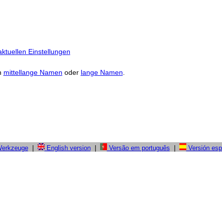
ktuellen Einstellungen
n
mittellange Namen
oder
lange Namen
.
Werkzeuge
|
English version
|
Versão em português
|
Versión esp