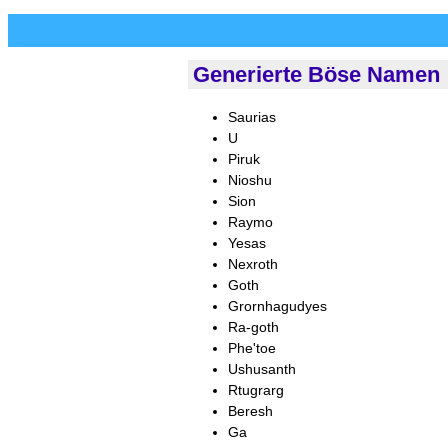
Generierte Böse Namen
Saurias
U
Piruk
Nioshu
Sion
Raymo
Yesas
Nexroth
Goth
Grornhagudyes
Ra-goth
Phe'toe
Ushusanth
Rtugrarg
Beresh
Ga