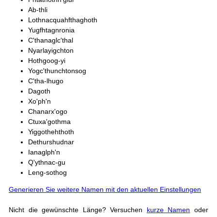
Ab-thli
Lothnacquahfthaghoth
Yugfhtagnronia
C'thanaglc'thal
Nyarlayigchton
Hothgoog-yi
Yogc'thunchtonsog
C'tha-lhugo
Dagoth
Xo'ph'n
Chanarx'ogo
Ctuxa'gothma
Yiggothehthoth
Dethurshudnar
Ianaglph'n
Q'ythnac-gu
Leng-sothog
Generieren Sie weitere Namen mit den aktuellen Einstellungen
Nicht die gewünschte Länge? Versuchen
kurze Namen
oder