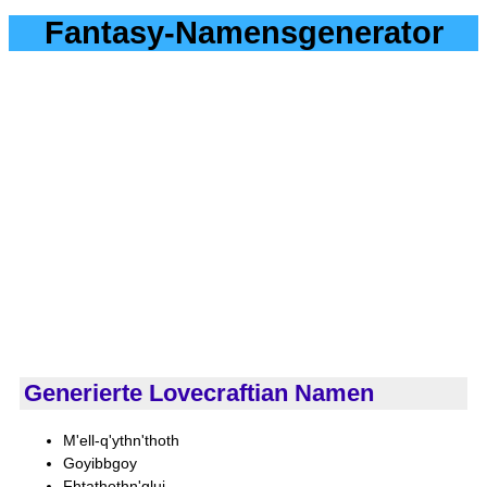
Fantasy-Namensgenerator
Generierte Lovecraftian Namen
M'ell-q'ythn'thoth
Goyibbgoy
Fhtathothn'glui